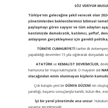
SÖZ VERİYOR MUSUNU
Türkiye'nin geleceğine şekil verecek olan 202
yönetimlerden beklentilerimizi bilimsel temell
paylaşmayı görev sayıyor
ve tüm adayları aşa
kentimizde demokratik, katılımcı, şeffaf, dene
anlayışının gerçekleşmesi için gerekli politik
TÜRKİYE CUMHURİYETİ
tarihin ilk Antiemper
yapabildiği devrimleri 15 yıla sığdırarak dünyadaki s
ATATÜRK
ve
KEMALİST DEVRİMCİLER,
devle
hamuruna bir maya katmışlardı. O mayanın adı
NA
olacağından emin olunmayan kişilerin kamuda 
Çok kutuplu yeni bir
DÜNYA DÜZENİ
nin oluştuğ
yarattığı, başarısı sonuçlarıyla kanıtlı, bütün ilke, 
İyi bir yerel yönetimde ana unsur:
Hukukun ü
yaşama geçirilmesidir.