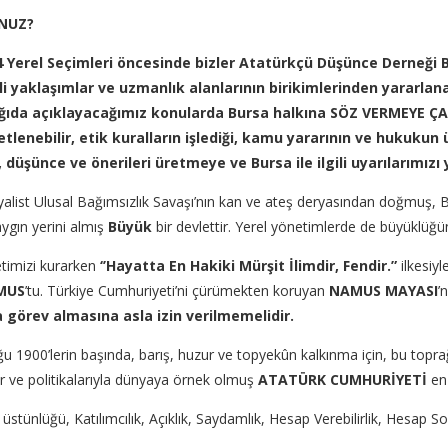
Z?
4 Yerel Seçimleri öncesinde bizler Atatürkçü Düşünce Derneği B
i yaklaşımlar ve uzmanlık alanlarının birikimlerinden yararlana
ğıda açıklayacağımız konularda Bursa halkına SÖZ VERMEYE Ç
tlenebilir, etik kuralların işlediği, kamu yararının ve hukuku
a, düşünce ve önerileri üretmeye ve Bursa ile ilgili uyarıları
yalist Ulusal Bağımsızlık Savaşı’nın kan ve ateş deryasından doğmuş, B
aygın yerini almış
Büyük
bir devlettir. Yerel yönetimlerde de büyüklüğün
timizi kurarken
‘’
Hayatta
En Hakiki Mürşit İlimdir, Fendir.”
ilkesiyl
MUS
’tu. Türkiye Cumhuriyeti’ni çürümekten koruyan
NAMUS MAYASI
’
görev almasına asla izin verilmemelidir.
u 1900’lerin başında, barış, huzur ve topyekûn kalkınma için, bu toprağın
eser ve politikalarıyla dünyaya örnek olmuş
ATATÜRK CUMHURİYETİ
en 
stünlüğü, Katılımcılık, Açıklık, Saydamlık, Hesap Verebilirlik, Hesap Sora