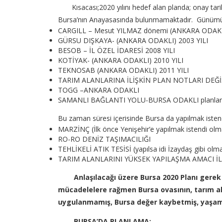
Kısacası;2020 yılını hedef alan planda; onay tarih
Bursa’nın Anayasasında bulunmamaktadır. Günümüze kad
CARGILL – Mesut YILMAZ dönemi (ANKARA ODAKLI
GÜRSU DIŞKAYA- (ANKARA ODAKLI) 2003 YILI
BESOB – İL ÖZEL İDARESİ 2008 YILI
KOTİYAK- (ANKARA ODAKLI) 2010 YILI
TEKNOSAB (ANKARA ODAKLI) 2011 YILI
TARIM ALANLARINA İLİŞKİN PLAN NOTLARI DEĞİŞ
TOGG –ANKARA ODAKLI
SAMANLI BAĞLANTI YOLU-BURSA ODAKLI planlar ör
Bu zaman süresi içerisinde Bursa da yapılmak isten
MARZİNÇ (İlk önce Yenişehir’e yapılmak istendi olma
RO-RO DENİZ TAŞIMACILIĞI
TEHLİKELİ ATIK TESİSİ (yapılsa idi İzaydaş gibi olm
TARIM ALANLARINI YÜKSEK YAPILAŞMA AMACI İ
Anlaşılacağı üzere Bursa 2020 Planı gerek
mücadelelere rağmen Bursa ovasının, tarım ala
uygulanmamış, Bursa değer kaybetmiş, yaşam 
BURSA’DA PLANLAMA;