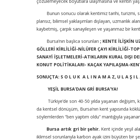
çözülemeyecek boyutlara ulaşmasına ve kentin yaşa
Bunun sonucu olarak kentimiz tarihi, turizmi, sanayi
plansız, bilimsel yaklaşımları dışlayan, uzmanlık ala
kaybetmiş, çarpık sanayileşen ve yaşanmaz bir ken
Bursa’nın başlıca sorunları
; KENTE İLİŞKİN 
GÖLLERİ KİRLİLİĞİ-NİLÜFER ÇAYI KİRLİLİĞİ-T
SANAYİ İŞLETMELERİ-ATIKLARIN KURAL DIŞI 
KONUT POLİTİKALARI- KAÇAK YAPILAŞMA-KEN
SONUÇTA
: S O L U K A L I N A M A Z, U L A Ş 
YEŞİL BURSA’DAN GRİ BURSA’YA!
Türkiye’de son 40-50 yılda yaşanan değişim, kentler
da kentsel dönüşüm, Bursa’nın kent yapısında köklü
söylemlerden “ben yaptım oldu” mantığıyla yaşanan b
Bursa artık gri bir şehir.
Kent içinde yeşil al
iklimsel sorunlarıyla karbon ayak izini büyüten bir şe