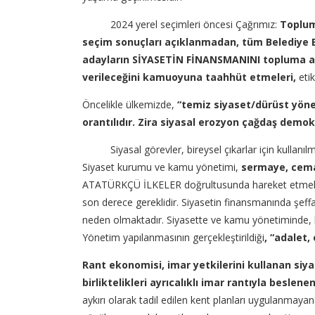
2024 yerel seçimleri öncesi Çağrımız:
Toplum
seçim sonuçları açıklanmadan, tüm Belediye Ba
adayların SİYASETİN FİNANSMANINI topluma a
verileceğini kamuoyuna taahhüt etmeleri,
eti
Öncelikle ülkemizde,
“temiz siyaset/dürüst yön
orantılıdır. Zira siyasal erozyon çağdaş demo
Siyasal görevler, bireysel çıkarlar için kullanılmama
Siyaset kurumu ve kamu yönetimi,
sermaye, cema
ATATÜRKÇÜ İLKELER doğrultusunda hareket etmeleri, öze
son derece gereklidir. Siyasetin finansmanında şeffa
neden olmaktadır. Siyasette ve kamu yönetiminde, her 
Yönetim yapılanmasının gerçekleştirildiği
, “adalet,
Rant ekonomisi, imar yetkilerini kullanan siy
birliktelikleri ayrıcalıklı imar rantıyla besl
aykırı olarak tadil edilen kent planları uygulanmayan