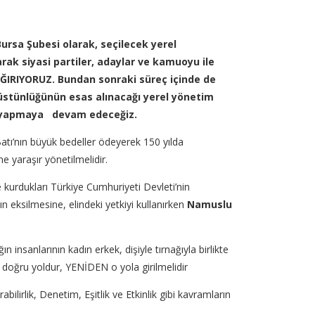
ursa Şubesi olarak, seçilecek yerel
rak siyasi partiler, adaylar ve kamuoyu ile
AĞIRIYORUZ.
Bundan sonraki süreç içinde de
n üstünlüğünün esas alınacağı yerel yönetim
mızı yapmaya devam edeceğiz.
atı’nın büyük bedeller ödeyerek 150 yılda
e yaraşır yönetilmelidir.
e kurdukları Türkiye Cumhuriyeti Devleti’nin
nın eksilmesine, elindeki yetkiyi kullanırken
Namuslu
 insanlarının kadın erkek, dişiyle tırnağıyla birlikte
doğru yoldur, YENİDEN o yola girilmelidir
bilirlik, Denetim, Eşitlik ve Etkinlik gibi kavramların