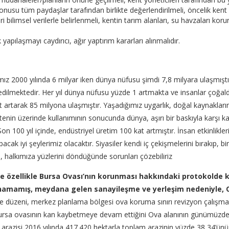
nusu tüm paydaşlar tarafından birlikte değerlendirilmeli, öncelik kent i
 bilimsel verilerle belirlenmeli, kentin tarım alanları, su havzaları kor
apılaşmayı caydırıcı, ağır yaptırım kararları alınmalıdır.
00 yılında 6 milyar iken dünya nüfusu şimdi 7,8 milyara ulaşmıştır. 
dilmektedir. Her yıl dünya nüfusu yüzde 1 artmakta ve insanlar çoğald
 artarak 85 milyona ulaşmıştır. Yaşadığımız uygarlık, doğal kaynakların
tenin üzerinde kullanımının sonucunda dünya, aşırı bir baskıyla karşı
Son 100 yıl içinde, endüstriyel üretim 100 kat artmıştır. İnsan etkinlikl
ak iyi şeylerimiz olacaktır. Siyasiler kendi iç çekişmelerini bırakıp, bir
e, halkımıza yüzlerini döndüğünde sorunları çözebiliriz
e özellikle Bursa Ovası’nın korunması hakkındaki protokolde 
namamış, meydana gelen sanayileşme ve yerleşim nedeniyle, 
vre düzeni, merkez planlama bölgesi ova koruma sınırı revizyon çalışm
 Bursa ovasının kan kaybetmeye devam ettiğini Ova alanının günümüzde
ım arazisi 2016 yılında 417.420 hektarla toplam arazinin yüzde 38,34’ün