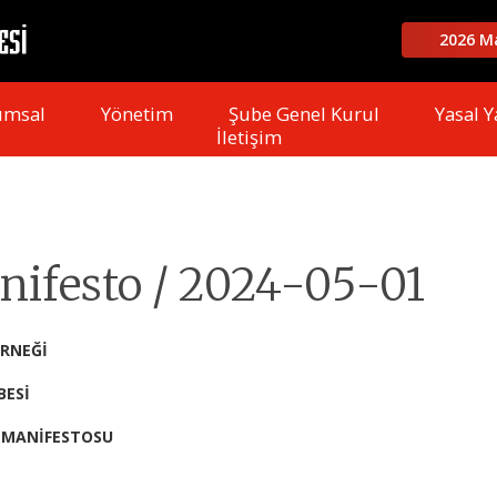
2026 Ma
umsal
Yönetim
Şube Genel Kurul
Yasal Y
İletişim
nifesto / 2024-05-01
RNEĞİ
İ
FESTOSU