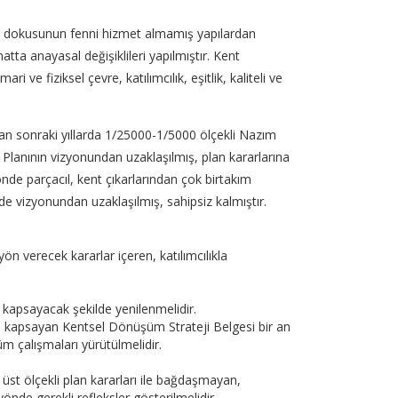
ı dokusunun fenni hizmet almamış yapılardan
ta anayasal değişiklileri yapılmıştır. Kent
 ve fiziksel çevre, katılımcılık, eşitlik, kaliteli ve
n sonraki yıllarda 1/25000-1/5000 ölçekli Nazım
 Planının vizyonundan uzaklaşılmış, plan kararlarına
önde parçacıl, kent çıkarlarından çok birtakım
e vizyonundan uzaklaşılmış, sahipsiz kalmıştır.
yön verecek kararlar içeren, katılımcılıkla
ı kapsayacak şekilde yenilenmelidir.
nti kapsayan Kentsel Dönüşüm Strateji Belgesi bir an
m çalışmaları yürütülmelidir.
 üst ölçekli plan kararları ile bağdaşmayan,
önde gerekli refleksler gösterilmelidir.