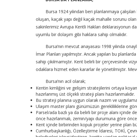
Bursa 1924 yılından beri planlanmaya çalışılan bi
oluşan, kaçak yapı değil kaçak mahalle sorunu olan b
sakinlerimiz Avrupa Kentli Hakları deklarasyonun da beli
uyumlu bir dolaşım gibi haklara sahip olmalıdır.
Bursa’nın mevcut anayasası 1998 yılında onaylanan
İmar Planları yapılmıştır. Ancak yapılan bu planlar
sahip çıkılmamıştır. Kent belirli bir çerçevesinde v
odaklara hizmet eden kararlar ile yönetilmiştir. M
Bursa’nın acil olarak;
Kentin kimliğini ve gelişim stratejilerini ortaya koyan
hazırlanmış üst ölçekli strateji planı hazırlanmalıdır.
Bu strateji planına uygun olarak nazım ve uygulama 
Ulaşım master planı günümüzün gerekliliklerine göre,
Parsel/ada bazlı ya da belirli bir proje alanı içind
önce hazırlanmalı, zemin/yapı durumuna göre öncelikl
Kent içinde birbirinden kopuk projeler yerine plan bü
Cumhurbaşkanlığı, Özelleştirme İdaresi, TOKİ, Çevre Ş
belediyeleri işlevsizleştiren, kentte yapılan noktasal