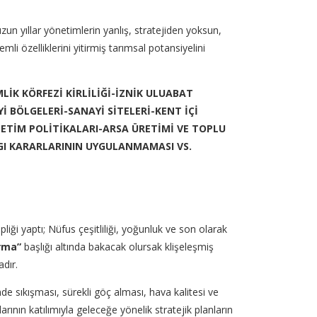
un yıllar yönetimlerin yanlış, stratejiden yoksun,
li özelliklerini yitirmiş tarımsal potansiyelini
LİK KÖRFEZİ KİRLİLİĞİ-İZNİK ULUABAT
İ BÖLGELERİ-SANAYİ SİTELERİ-KENT İÇİ
NETİM POLİTİKALARI-ARSA ÜRETİMİ VE TOPLU
GI KARARLARININ UYGULANMAMASI VS.
ği yaptı; Nüfus çeşitliliği, yoğunluk ve son olarak
ırma”
başlığı altında bakacak olursak klişeleşmiş
dır.
de sıkışması, sürekli göç alması, hava kalitesi ve
arının katılımıyla geleceğe yönelik stratejik planların