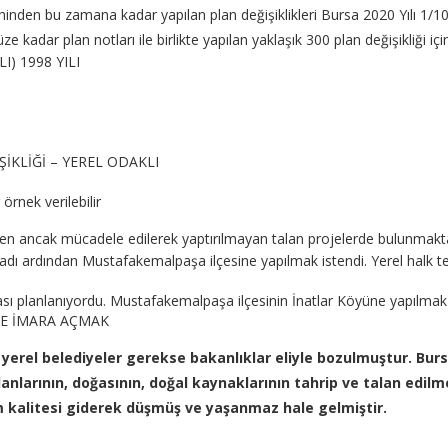
inden bu zamana kadar yapılan plan değişiklikleri Bursa 2020 Yılı 1/
ar plan notları ile birlikte yapılan yaklaşık 300 plan değişikliği içi
) 1998 YILI
İKLİĞİ – YEREL ODAKLI
nek verilebilir
en ancak mücadele edilerek yaptırılmayan talan projelerde bulunmaktad
dı ardından Mustafakemalpaşa ilçesine yapılmak istendi. Yerel halk te
ası planlanıyordu. Mustafakemalpaşa ilçesinin İnatlar Köyüne yapılmak 
LE İMARA AÇMAK
 yerel belediyeler gerekse bakanlıklar eliyle bozulmuştur. Bur
nlarının, doğasının, doğal kaynaklarının tahrip ve talan edilm
kalitesi giderek düşmüş ve yaşanmaz hale gelmiştir.