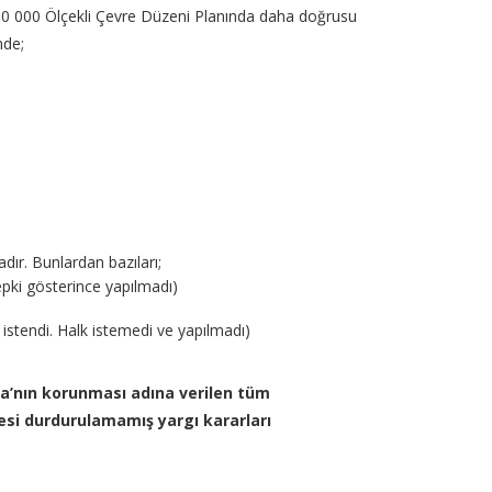
100 000 Ölçekli Çevre Düzeni Planında daha doğrusu
nde;
ır. Bunlardan bazıları;
pki gösterince yapılmadı)
istendi. Halk istemedi ve yapılmadı)
sa’nın korunması adına verilen tüm
esi durdurulamamış yargı kararları