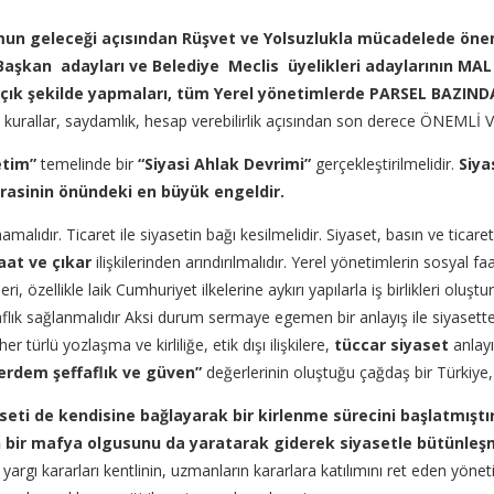
un geleceği açısından Rüşvet ve Yolsuzlukla mücadelede öneml
şkan adayları ve Belediye Meclis üyelikleri adaylarının MAL B
çık şekilde yapmaları, tüm Yerel yönetimlerde PARSEL BAZIND
k kurallar, saydamlık, hesap verebilirlik açısından son derece ÖNEML
etim”
temelinde bir
“Siyasi Ahlak Devrimi”
gerçekleştirilmelidir.
Siya
krasinin önündeki en büyük engeldir.
lıdır. Ticaret ile siyasetin bağı kesilmelidir. Siyaset, basın ve ticaret
at ve çıkar
ilişkilerinden arındırılmalıdır. Yerel yönetimlerin sosya
llikle laik Cumhuriyet ilkelerine aykırı yapılarla iş birlikleri oluşturm
flık sağlanmalıdır Aksi durum sermaye egemen bir anlayış ile siyasette
türlü yozlaşma ve kirliliğe, etik dışı ilişkilere,
tüccar siyaset
anlayı
 erdem şeffaflık ve güven”
değerlerinin oluştuğu çağdaş bir Türkiye
aseti de kendisine bağlayarak bir kirlenme sürecini başlatmışt
enen bir mafya olgusunu da yaratarak giderek siyasetle bütünle
 yargı kararları kentlinin, uzmanların kararlara katılımını ret eden yöne