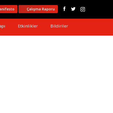
nifesto
Çalışma Raporu
apı
Etkinlikler
Bildiriler