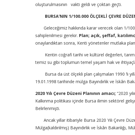
oluşturulmasının vakti geldi ve çoktan geçti.
BURSA’NIN 1/100.000 ÖLÇEKLİ ÇEVRE DÜZEN
Geleceğimiz hakkında karar verecek olan 1/100.000 Ö
sahiplenilmesi gerekir.
Plan; açık, şeffaf, katılı
onaylandıktan sonra, Kenti yönetenler mutlaka plan
Kentin coğrafi tarihi ve kültürel değerleri, tarım al
temiz su gibi toplumun temel yaşam hak ve ihtiyaçlar
Bursa da üst ölçekli plan çalışmaları 1990 ‘lı yıll
19.01.1998 tarihinde mülga Bayındırlık ve İskân Baka
2020 Yılı Çevre Düzeni Planının amacı;
“2020 yılı
Kalkınma politikası içinde Bursa ilimin sektörel geli
Belirlenmişti.
Ancak yıllar itibariyle Bursa 2020 Yılı Çevre Düzeni
Mülga(kaldırılmış) Bayındırlık ve İskân Bakanlığı, M