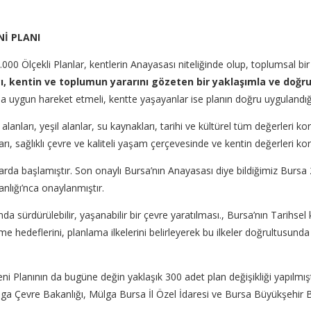
İ PLANI
lçekli Planlar, kentlerin Anayasası niteliğinde olup, toplumsal bir u
mcı, kentin ve toplumun yararını gözeten bir yaklaşımla ve doğru
a uygun hareket etmeli, kentte yaşayanlar ise planın doğru uygulandığ
anları, yeşil alanlar, su kaynakları, tarihi ve kültürel tüm değerleri 
ı, sağlıklı çevre ve kaliteli yaşam çerçevesinde ve kentin değerleri ko
arda başlamıştır. Son onaylı Bursa’nın Anayasası diye bildiğimiz Bursa 
nlığı’nca onaylanmıştır.
nda sürdürülebilir, yaşanabilir bir çevre yaratılması., Bursa’nın Tarihs
şme hedeflerini, planlama ilkelerini belirleyerek bu ilkeler doğrultusund
 Planının da bugüne değin yaklaşık 300 adet plan değişikliği yapılmıştır
ülga Çevre Bakanlığı, Mülga Bursa İl Özel İdaresi ve Bursa Büyükşehir B