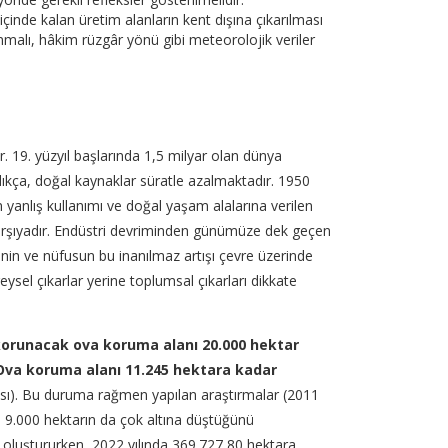
çinde kalan üretim alanların kent dışına çıkarılması
unmalı, hâkim rüzgâr yönü gibi meteorolojik veriler
19. yüzyıl başlarında 1,5 milyar olan dünya
ıkça, doğal kaynaklar süratle azalmaktadır. 1950
 yanlış kullanımı ve doğal yaşam alalarına verilen
 karşıyadır. Endüstri devriminden günümüze dek geçen
erinin ve nüfusun bu inanılmaz artışı çevre üzerinde
eysel çıkarlar yerine toplumsal çıkarları dikkate
korunacak ova koruma alanı 20.000 hektar
Ova koruma alanı 11.245 hektara kadar
ası). Bu duruma rağmen yapılan araştırmalar (2011
 9.000 hektarın da çok altına düştüğünü
ü oluştururken, 2022 yılında 369.727,80 hektara