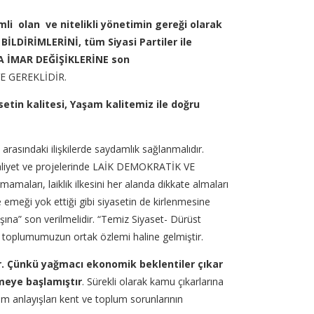
i olan ve nitelikli yönetimin gereği olarak
İLDİRİMLERİNİ, tüm Siyasi Partiler ile
A İMAR DEĞİŞİKLERİNE son
İ VE GEREKLİDİR.
setin kalitesi, Yaşam kalitemiz ile doğru
 arasındaki ilişkilerde saydamlık sağlanmalıdır.
l faaliyet ve projelerinde LAİK DEMOKRATİK VE
amaları, laiklik ilkesini her alanda dikkate almaları
 emeği yok ettiği gibi siyasetin de kirlenmesine
şına” son verilmelidir. “Temiz Siyaset- Dürüst
, toplumumuzun ortak özlemi haline gelmiştir.
ır. Çünkü yağmacı ekonomik beklentiler çıkar
şmeye başlamıştır
. Sürekli olarak kamu çıkarlarına
tim anlayışları kent ve toplum sorunlarının