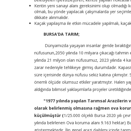
Kentin yeni sanayi alanı gereksinimi olup olmadığı ko
olmalı, bu yönde yapılacak çalışmalarda yer seçimleri
dikkate alınmalıdır.
Kaçak yapılaşma ile etkin mücadele yapılmalı, kaçak y
BURSA’DA TARIM;
Dünyamızda yaşayan insanlar geride bıraktığımız 20
nüfusunun,2050 yılında 10 milyara çıkacağı tahmin e
yılında 21 milyon olan nüfusumuz, 2023 yılında 4 kat
zarar nedeniyle tehlikeye girmiş durumdadır. Kapasi
süre içerisinde dünya nüfusu sekiz katına çıkmıştır. 
önemli ölçüde olumsuz etkiler yaratmıştır. Halen yapac
aldığında bilimsel yaklaşımlarla projeler üretildiğind
"1977 yılında yapılan Tarımsal Arazilerin v
olarak belirlenmiş olmasına rağmen ova koru
küçülmüştür (
1/25.000 ölçekli Bursa 2020 yılı çe
yılında belirlenen Ova koruma alanı 9.163 hektar)
göstermektedir. İlin genel arazi dağılımı içinde tar