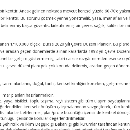
r kenttir. Ancak gelinen noktada mevcut kentsel yüzde 60-70’e yakın
ir kenttir. Bu sorunu çözmek yerine yönetmelik, yasa, imar afları ve hat
rlenmiş başta güvenlik, kirletilmemiş bir çevre, sağlık, kaliteli bir mimari
 1/100.000 ölçekli Bursa 2020 yılı Çevre Düzeni Planıdır. Bu planda
da ve aradan geçen dönemlerde alınan kararlarda 1998 yılı Çevre Düzeni
izyonel bir gelişim göstermemiş, tabiri caizse rüzgâr nereden eserse o y
evcut çevre düzeni planı pek çok konuda delinmiş, aradan geçen dönemd
, tarım alanlarını, doğal, tarihi, kentsel kimliğini korurken, gelişmesine 
imar planları hazırlanmalıdır.
 yaya, bisiklet, toplu taşıma, raylı sistem gibi tüm ulaşım paydaşların
e değerlendirilen kentsel dönüşüm çalışmalarından vazgeçilerek, tüm ke
i alanlar belirlenmeli, plan/proje bütünlüğü içerisinde kentsel dönüşü
tünlüğü içerisinde konular değerlendirilmelidir.
ehircilik ve İklim Değişikliği Bakanlığı gibi kurumlar tarafından kentin
 müdahaleler/planların önüne geçilmeli, kent yöneticileri tarafından bu y