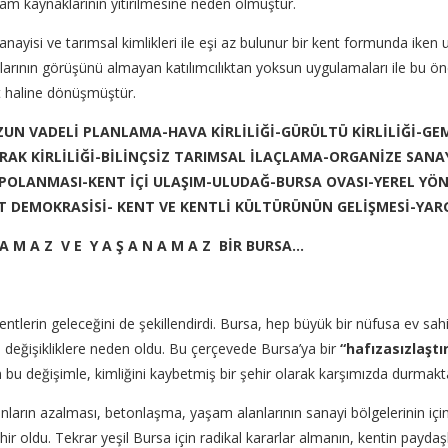
m kaynaklarının yitirilmesine neden olmuştur.
si ve tarımsal kimlikleri ile eşi az bulunur bir kent formunda iken uz
nlarının görüşünü almayan katılımcılıktan yoksun uygulamaları ile bu önem
t haline dönüşmüştür.
UZUN VADELİ PLANLAMA-HAVA KİRLİLİĞİ-GÜRÜLTÜ KİRLİLİĞİ-GEM
OPRAK KİRLİLİĞİ-BİLİNÇSİZ TARIMSAL İLAÇLAMA-ORGANİZE SANAY
DEPOLANMASI-KENT İÇİ ULAŞIM-ULUDAĞ-BURSA OVASI-YEREL YÖ
T DEMOKRASİSİ- KENT VE KENTLİ KÜLTÜRÜNÜN GELİŞMESİ-YAR
I L A M A Z V E Y A Ş A N A M A Z BİR BURSA…
in geleceğini de şekillendirdi. Bursa, hep büyük bir nüfusa ev sahipli
 değişikliklere neden oldu. Bu çerçevede Bursa’ya bir
“hafızasızlaşt
u değişimle, kimliğini kaybetmiş bir şehir olarak karşımızda durmakta
anların azalması, betonlaşma, yaşam alanlarının sanayi bölgelerinin için
hir oldu. Tekrar yeşil Bursa için radikal kararlar almanın, kentin paydaşl