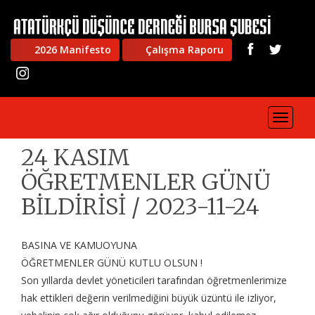
2026 Manifesto
Çalışma Raporu
Toggle
navigat
24 KASIM
ÖĞRETMENLER GÜNÜ
BİLDİRİSİ / 2023-11-24
BASINA VE KAMUOYUNA
ÖĞRETMENLER GÜNÜ KUTLU OLSUN !
Son yıllarda devlet yöneticileri tarafından öğretmenlerimize
hak ettikleri değerin verilmediğini büyük üzüntü ile izliyor,