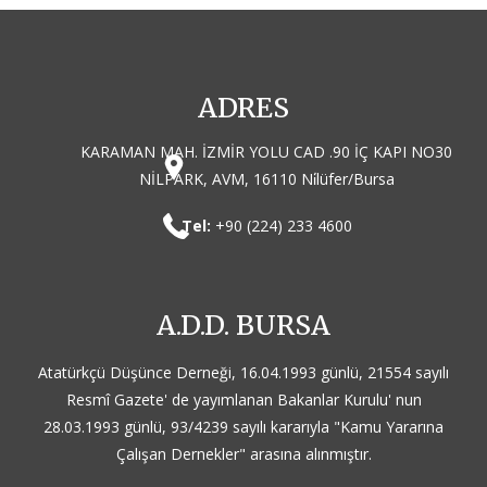
ADRES
KARAMAN MAH. İZMİR YOLU CAD .90 İÇ KAPI NO30
NİLPARK, AVM, 16110 Ni̇lüfer/Bursa
Tel:
+90 (224) 233 4600
A.D.D. BURSA
Atatürkçü Düşünce Derneği, 16.04.1993 günlü, 21554 sayılı
Resmî Gazete' de yayımlanan Bakanlar Kurulu' nun
28.03.1993 günlü, 93/4239 sayılı kararıyla "Kamu Yararına
Çalışan Dernekler" arasına alınmıştır.