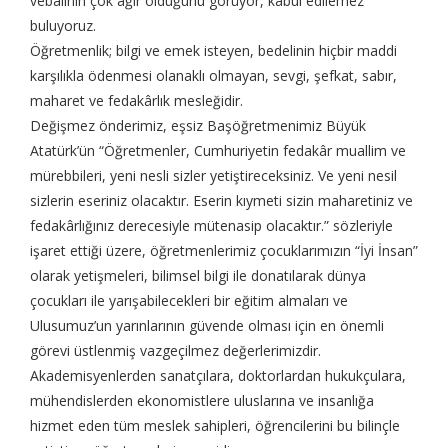
vebalinin çok ağır olduğunu görüyor, kabul edilemez
buluyoruz.
Öğretmenlik; bilgi ve emek isteyen, bedelinin hiçbir maddi
karşılıkla ödenmesi olanaklı olmayan, sevgi, şefkat, sabır,
maharet ve fedakârlık mesleğidir.
Değişmez önderimiz, eşsiz Başöğretmenimiz Büyük
Atatürk’ün “Öğretmenler, Cumhuriyetin fedakâr muallim ve
mürebbileri, yeni nesli sizler yetiştireceksiniz. Ve yeni nesil
sizlerin eseriniz olacaktır. Eserin kıymeti sizin maharetiniz ve
fedakârlığınız derecesiyle mütenasip olacaktır.” sözleriyle
işaret ettiği üzere, öğretmenlerimiz çocuklarımızın “İyi İnsan”
olarak yetişmeleri, bilimsel bilgi ile donatılarak dünya
çocukları ile yarışabilecekleri bir eğitim almaları ve
Ulusumuz’un yarınlarının güvende olması için en önemli
görevi üstlenmiş vazgeçilmez değerlerimizdir.
Akademisyenlerden sanatçılara, doktorlardan hukukçulara,
mühendislerden ekonomistlere uluslarına ve insanlığa
hizmet eden tüm meslek sahipleri, öğrencilerini bu bilinçle