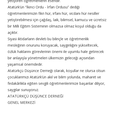
yetiştiren öğretmenlerin eseridir.
Atatürk’ün “İkinci Ordu - İrfan Ordusu” dediği
öğretmenlerimizin fikri hür, irfanı hür, vicdanı hür nesiller
yetiştirebilmesi için çağdaş, laik, bilimsel, kamucu ve ücretsiz
bir Milli Eğitim Sisteminin olmazsa olmaz koşul olduğu da
açıktır.
Siyasi iktidarların devleti bu bilinçle ve öğretmenlik
mesleğinin onurunu koruyacak, saygınlığını yükseltecek,
özlük haklarını görevlerinin önemi ile uyumlu hale getirecek
bir anlayışla yönetmeleri ülkemizin geleceği açısından
yaşamsal önemdedir.
Atatürkçü Düşünce Derneği olarak, koşullar ne olursa olsun
çocuklarımızı Atatürk’ün akıl ve bilim yolunda, maharet ve
fedakârlıkla eğiten sevgili öğretmenlerimize başarılar diliyor,
saygılar sunuyoruz.
ATATÜRKÇÜ DÜŞÜNCE DERNEĞİ
GENEL MERKEZİ