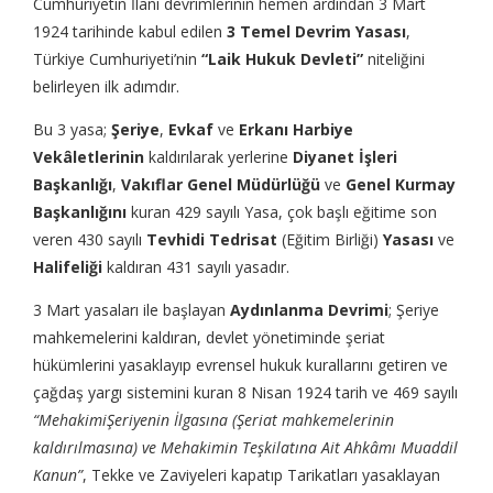
Cumhuriyetin İlanı devrimlerinin hemen ardından 3 Mart
1924 tarihinde kabul edilen
3 Temel Devrim Yasası
,
Türkiye Cumhuriyeti’nin
“Laik Hukuk Devleti”
niteliğini
belirleyen ilk adımdır.
Bu 3 yasa;
Şeriye
,
Evkaf
ve
Erkanı Harbiye
Vekâletlerinin
kaldırılarak yerlerine
Diyanet İşleri
Başkanlığı
,
Vakıflar Genel Müdürlüğü
ve
Genel Kurmay
Başkanlığını
kuran 429 sayılı Yasa, çok başlı eğitime son
veren 430 sayılı
Tevhidi Tedrisat
(Eğitim Birliği)
Yasası
ve
Halifeliği
kaldıran 431 sayılı yasadır.
3 Mart yasaları ile başlayan
Aydınlanma Devrimi
; Şeriye
mahkemelerini kaldıran, devlet yönetiminde şeriat
hükümlerini yasaklayıp evrensel hukuk kurallarını getiren ve
çağdaş yargı sistemini kuran 8 Nisan 1924 tarih ve 469 sayılı
“MehakimiŞeriyenin İlgasına (Şeriat mahkemelerinin
kaldırılmasına) ve Mehakimin Teşkilatına Ait Ahkâmı Muaddil
Kanun”
, Tekke ve Zaviyeleri kapatıp Tarikatları yasaklayan