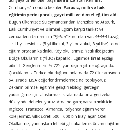
dünyaya örnek olan başarılara imza atan Kemalist
Cumhuriyet’in önünü kestiler.
Parasız, milli ve laik
eğitimin yerini paralı, gayri milli ve dinsel eğitim aldı.
Bugün ülkemizde Süleymancısından Menzilcisine Atatürk,
Laik Cumhuriyet ve Bilimsel Eğitim karşıtı tarikat ve
cemaatlerin tamamının
“Eğitim”
kurumları var. 4+4+4 tuzağı
ile 11 yıl kesintisiz (5 yıl ilkokul, 3 yıl ortaokul, 3 yıl lise) temel
eğitim ortadan kaldırıldı. Köy okullarımız, Yatılı İlköğretim
Bölge Okullarımız (YİBO) kapatıldı. Eğitimde fırsat eşitliği
bitirildi. Gençlerimizin % 72’si yurt dışına gitme uğraşında.
Çocuklarımız Türkçe okuduğunu anlamada 72 ülke arasında
54. sırada. LİSA değerlendirmelerinde nal topluyoruz.
Zekanın bilimsel eğitimle geliştirilebildiği gerçeğini
yadsıdığımız için Uluslararası sıralamada orta-geri zeka
düzeyinde debeleniyoruz. Ama ne gam; varsıl azınlık için
İngilizce, Fransızca, Almanca, İtalyanca eğitim veren
kolejlerimiz, yıllık ücreti 500 - 600 bin lirayı aşan Özel
Okullarımız, yandaşlara leblebi gibi akademik ünvan dağıtan