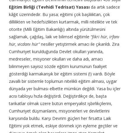
Eğitim Birliği (Tevhidi Tedrisat) Yasası
da artık sadece
kâğıt üzerindedir. Bu yasa; eğitimi çok başlılıktan, çok
dillilikten ve hedefsizlikten kurtarmak, milli nitelikte ve tek
otorite (Milli Eğitim Bakanlığı) altında yürütülmesini
sağlamak, çağdaş, laik ve bilimsel eğitimle
“fikri hür, irfanı
hür, vicdanı hür”
nesiller yetiştirmek amacı ile çıkarıldı. Zira
Cumhuriyet kurulduğunda Devlet okulları yanında,
medreseler, misyoner okulları ve daha adı, amacı
bilinmeyen sayısız sözde eğitim kurumunun faaliyet
gösterdiği karmakarışık bir eğitim sistemi (!) vardı. Böyle
zavallı bir sistemle toplumun nitelikli eğitim alması, uygar
dünyada yer bulması elbette mümkün değildi. Yasa bu içler
acısı tabloyu hızla değiştirdi. Değiştirdikçe de, başta
tarikatlar olmak üzere bütün emperyalist işbirlikçilerini,
Cumhuriyet düşmanlarını, misyonerleri ve devletlerini
karşısında buldu. Karşı Devrim güçleri her fırsatta Laik
Eğitimi yok etmek, eskiye dönmek için eyleme geçtiler ve