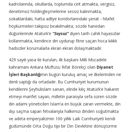
kadrolarında, okullarda, toplumda cirit atmakta, vergisiz,
denetimsiz holdingleşmelerine sessiz kalınmakta,
sokaklardaki, hatta adliye koridorlarındaki şeriat - hilafet
höykürmeleri takipsiz bırakılmakta, sözde hanedan
düğünlerinde Atatürk’e
“Soysuz”
diyen tarih cahili hayasızlar
kollanmakta, kendince din uydurup fitne saçan hoca kılıklı
hadsizler korumalarla ekran ekran dolaşmaktadır.
429 sayılı yasa ile kurulan, ilk başkanı Milli Mücadele
kahramanı Ankara Müftüsü Rıfat Börekçi olan
Diyanet
İşleri Başkanlığı
’nın bugün kuruluş amaç ve ilkelerinden ne
denli saptığı da ortadadır. Bu Cumhuriyet kurumunun
kendilerini Şeyhülislam sanan, elinde kılıç Atatürk’e hakaret
etmeyi marifet sayan, milletin parasıyla sefa süren sözde
din adamı yöneticileri İslam’a en büyük zararı vermekte, din
dışı saçma sapan fetvalarıyla halkımızı dinden soğutmakta
ve adeta emperyalizmin 100 yıllık Laik Cumhuriyeti kendi
güdümünde Orta Doğu tipi bir Din Devletine dönüştürme