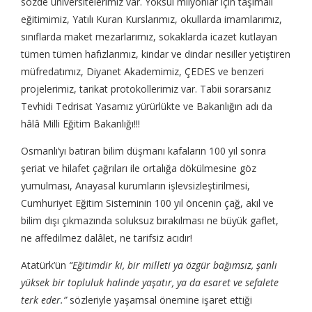
sözde üniversitelerimiz var. Yoksul milyonlar için taşımalı
eğitimimiz, Yatılı Kuran Kurslarımız, okullarda imamlarımız,
sınıflarda maket mezarlarımız, sokaklarda icazet kutlayan
tümen tümen hafızlarımız, kindar ve dindar nesiller yetiştiren
müfredatımız, Diyanet Akademimiz, ÇEDES ve benzeri
projelerimiz, tarikat protokollerimiz var. Tabii sorarsanız
Tevhidi Tedrisat Yasamız yürürlükte ve Bakanlığın adı da
hâlâ Milli Eğitim Bakanlığı!!!
Osmanlı’yı batıran bilim düşmanı kafaların 100 yıl sonra
şeriat ve hilafet çağrıları ile ortalığa dökülmesine göz
yumulması, Anayasal kurumların işlevsizleştirilmesi,
Cumhuriyet Eğitim Sisteminin 100 yıl öncenin çağ, akıl ve
bilim dışı çıkmazında soluksuz bırakılması ne büyük gaflet,
ne affedilmez dalâlet, ne tarifsiz acıdır!
Atatürk’ün
“Eğitimdir ki, bir milleti ya özgür bağımsız, şanlı
yüksek bir topluluk halinde yaşatır, ya da esaret ve sefalete
terk eder.”
sözleriyle yaşamsal önemine işaret ettiği