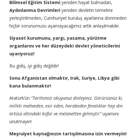
Bilimsel Eğitim Sistemi
yeniden hayat bulmadan,
Aydınlanma Devrimleri
yeniden devletin temeline
yerleştirilmeden, Cumhuriyet kuruluş ayarlarına dönmeden
hiçbir sorunumuzu aşamayacağımız artık anlaşılmalıdır.
Siyaset kurumunu, yargı, yasama, yürütme
organlarını ve her düzeydeki devlet yöneticilerini
uyarıyoruz!
Bu gidiş, iyi gidiş değildir!
Sonu Afganistan olmaktır, Irak, Suriye, Libya gibi
kana bulanmaktır!
Atatürk’ün
“Tarihimizi okuyunuz dinleyiniz. Görürsünüz ki,
milleti mahveden, esir eden, harabeden fenalıklar hep din
örtüsü altındaki küfür ve melanetten gelmiştir”
uyarısını
unutmayın!
Meşruiyet kaynağınızın tartışılmasına izin vermeyin!