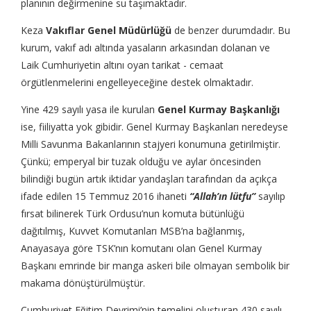
planının değirmenine su taşımaktadır.
Keza
Vakıflar Genel Müdürlüğü
de benzer durumdadır. Bu
kurum, vakıf adı altında yasaların arkasından dolanan ve
Laik Cumhuriyetin altını oyan tarikat - cemaat
örgütlenmelerini engelleyeceğine destek olmaktadır.
Yine 429 sayılı yasa ile kurulan
Genel Kurmay Başkanlığı
ise, fiiliyatta yok gibidir. Genel Kurmay Başkanları neredeyse
Milli Savunma Bakanlarının stajyeri konumuna getirilmiştir.
Çünkü; emperyal bir tuzak olduğu ve aylar öncesinden
bilindiği bugün artık iktidar yandaşları tarafından da açıkça
ifade edilen 15 Temmuz 2016 ihaneti
“Allah’ın lütfu”
sayılıp
fırsat bilinerek Türk Ordusu’nun komuta bütünlüğü
dağıtılmış, Kuvvet Komutanları MSB’na bağlanmış,
Anayasaya göre TSK’nın komutanı olan Genel Kurmay
Başkanı emrinde bir manga askeri bile olmayan sembolik bir
makama dönüştürülmüştür.
Cumhuriyet Eğitim Devrimi’nin temelini oluşturan 430 sayılı