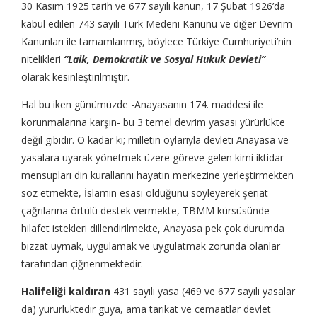
30 Kasım 1925 tarih ve 677 sayılı kanun, 17 Şubat 1926’da
kabul edilen 743 sayılı Türk Medeni Kanunu ve diğer Devrim
Kanunları ile tamamlanmış, böylece Türkiye Cumhuriyeti’nin
nitelikleri
“Laik, Demokratik ve Sosyal Hukuk Devleti”
olarak kesinleştirilmiştir.
Hal bu iken günümüzde -Anayasanın 174. maddesi ile
korunmalarına karşın- bu 3 temel devrim yasası yürürlükte
değil gibidir. O kadar ki; milletin oylarıyla devleti Anayasa ve
yasalara uyarak yönetmek üzere göreve gelen kimi iktidar
mensupları din kurallarını hayatın merkezine yerleştirmekten
söz etmekte, İslamın esası olduğunu söyleyerek şeriat
çağrılarına örtülü destek vermekte, TBMM kürsüsünde
hilafet istekleri dillendirilmekte, Anayasa pek çok durumda
bizzat uymak, uygulamak ve uygulatmak zorunda olanlar
tarafından çiğnenmektedir.
Halifeliği kaldıran
431 sayılı yasa (469 ve 677 sayılı yasalar
da) yürürlüktedir güya, ama tarikat ve cemaatlar devlet