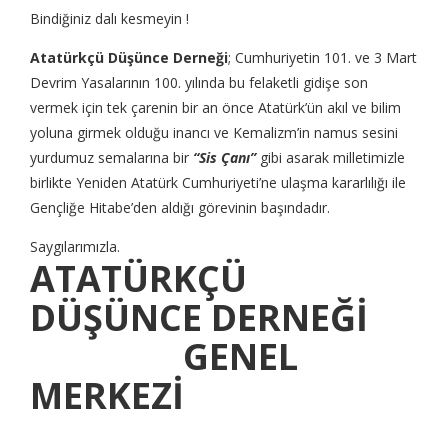
Bindiğiniz dalı kesmeyin !
Atatürkçü Düşünce Derneği
; Cumhuriyetin 101. ve 3 Mart
Devrim Yasalarının 100. yılında bu felaketli gidişe son
vermek için tek çarenin bir an önce Atatürk’ün akıl ve bilim
yoluna girmek olduğu inancı ve Kemalizm’in namus sesini
yurdumuz semalarına bir
“Sis Çanı”
gibi asarak milletimizle
birlikte Yeniden Atatürk Cumhuriyeti’ne ulaşma kararlılığı ile
Gençliğe Hitabe’den aldığı görevinin başındadır.
Saygılarımızla.
ATATÜRKÇÜ
DÜŞÜNCE DERNEĞİ
GENEL
MERKEZİ