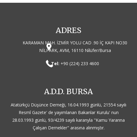
ADRES
KARAMAN MAH. İZMİR YOLU CAD .90 İÇ KAPI NO30
NİLPARK, AVM, 16110 Ni̇lüfer/Bursa
Tel:
+90 (224) 233 4600
A.D.D. BURSA
Atatürkçü Düşünce Derneği, 16.04.1993 günlü, 21554 sayılı
Resmî Gazete' de yayımlanan Bakanlar Kurulu' nun
28.03.1993 günlü, 93/4239 sayılı kararıyla "Kamu Yararına
Çalışan Dernekler" arasına alınmıştır.